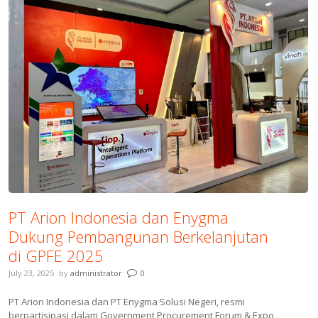
PT Arion Indonesia dan Enygma
Dukung Pembangunan Berkelanjutan
di GPFE 2025
July 23, 2025
by
administrator
0
PT Arion Indonesia dan PT Enygma Solusi Negeri, resmi
berpartisipasi dalam Government Procurement Forum & Expo