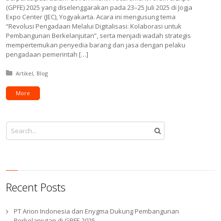
(GPFE) 2025 yang diselenggarakan pada 23–25 Juli 2025 di Jogja
Expo Center (JEC), Yogyakarta. Acara ini mengusung tema
“Revolusi Pengadaan Melalui Digitalisasi: Kolaborasi untuk
Pembangunan Berkelanjutan”, serta menjadi wadah strategis
mempertemukan penyedia barang dan jasa dengan pelaku
pengadaan pemerintah […]
Posted in:
Artikel
Blog
More
Recent Posts
PT Arion Indonesia dan Enygma Dukung Pembangunan
Berkelanjutan di GPFE 2025