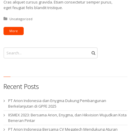
Cras aliquet cursus gravida. Etiam consectetur semper purus,
eget feugiat felis blandit tristique.
Posted in:
Uncategorized
More
Recent Posts
PT Arion Indonesia dan Enygma Dukung Pembangunan
Berkelanjutan di GPFE 2025
IISMEX 2023: Bersama Arion, Enygma, dan Hikvision Wujudkan Kota
Beneran Pintar
PT Arion Indonesia Bersama CV Megatech Mendukung Aturan